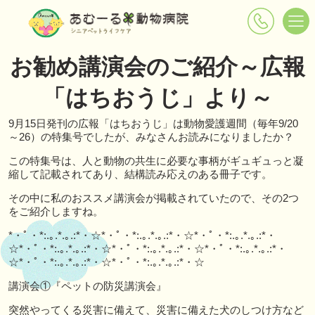
お勧め講演会のご紹介～広報
「はちおうじ」より～
9月15日発刊の広報「はちおうじ」は動物愛護週間（毎年9/20
～26）の特集号でしたが、みなさんお読みになりましたか？
この特集号は、人と動物の共生に必要な事柄がギュギュっと凝
縮して記載されてあり、結構読み応えのある冊子です。
その中に私のおススメ講演会が掲載されていたので、その2つ
をご紹介しますね。
*・ﾟ・*:.｡.*.｡.:*・☆*・ﾟ・*:.｡.*.｡.:*・☆*・ﾟ・*:.｡.*.｡.:*・
☆*・ﾟ・*:.｡.*.｡.:*・☆ *・ﾟ・*:.｡.*.｡.:*・☆*・ﾟ・*:.｡.*.｡.:*・
☆*・ﾟ・*:.｡.*.｡.:*・☆*・ﾟ・*:.｡.*.｡.:*・☆
講演会①『ペットの防災講演会』
突然やってくる災害に備えて、災害に備えた犬のしつけ方など