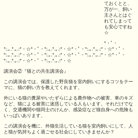
ておくとと、
万が一、飼い
主さんとはぐ
れてしまって
も安心ですね
☆
*・ﾟ・
*:.｡.*.｡.:*・☆*・ﾟ・*:.｡.*.｡.:*・☆*・ﾟ・*:.｡.*.｡.:*・☆*・ﾟ・
*:.｡.*.｡.:*・☆ *・ﾟ・*:.｡.*.｡.:*・☆*・ﾟ・*:.｡.*.｡.:*・☆*・ﾟ・
*:.｡.*.｡.:*・☆*・ﾟ・*:.｡.*.｡.:*・☆
講演会②『猫との共生講演会』
この講演会では、保護した野良猫を室内飼いにするコツをテー
マに、猫の飼い方を教えてくれます。
外にいる猫の糞尿やいたずらによる農作物への被害、車のキズ
など、猫による被害に迷惑している人もいます。それだけでな
く、交通機関や猫同士のけんか、感染症など猫自身への危険も
いっぱいあります。
この講演会を機に、外猫生活している猫を室内飼いにして、人
と猫が気持ちよく過ごせる社会にしていきませんか？