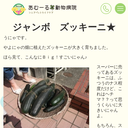
ジャンボ ズッキーニ★
うにゃです。
やよにゃの畑に植えたズッキーニが大きく育ちました。
ほら見て、こんなにＢｉｇ！すごいにゃん♪
スーパーに売
ってあるズッ
キーニは、ふ
つうのナス程
度だけど、こ
れはヘチ
マ？？って思
うくらいに大
きいにゃん
よ。
もちろん、ス