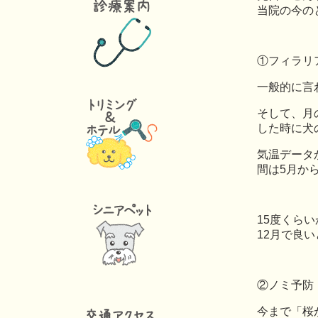
当院の今の
①フィラリ
一般的に言
そして、月
した時に犬
気温データ
間は5月か
15度くら
12月で良
②ノミ予防
今まで「桜