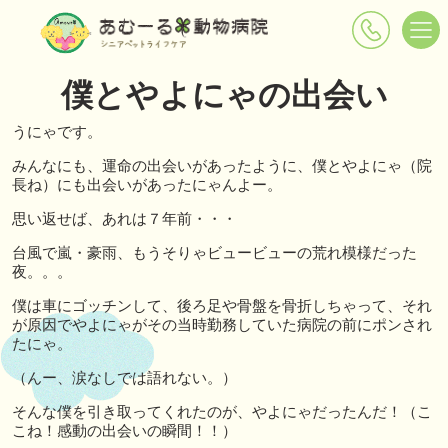
僕とやよにゃの出会い
うにゃです。
みんなにも、運命の出会いがあったように、僕とやよにゃ（院
長ね）にも出会いがあったにゃんよー。
思い返せば、あれは７年前・・・
台風で嵐・豪雨、もうそりゃビュービューの荒れ模様だった
夜。。。
僕は車にゴッチンして、後ろ足や骨盤を骨折しちゃって、それ
が原因でやよにゃがその当時勤務していた病院の前にポンされ
たにゃ。
（んー、涙なしでは語れない。）
そんな僕を引き取ってくれたのが、やよにゃだったんだ！（こ
こね！感動の出会いの瞬間！！）