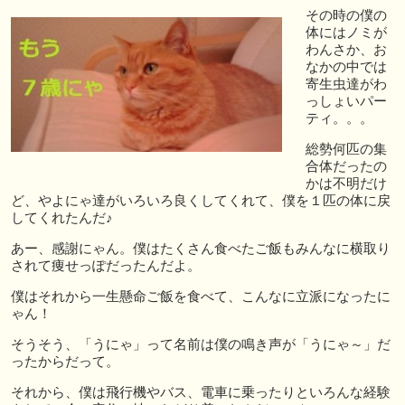
その時の僕の
体にはノミが
わんさか、お
なかの中では
寄生虫達がわ
っしょいパー
ティ。。。
総勢何匹の集
合体だったの
かは不明だけ
ど、やよにゃ達がいろいろ良くしてくれて、僕を１匹の体に戻
してくれたんだ♪
あー、感謝にゃん。僕はたくさん食べたご飯もみんなに横取り
されて痩せっぽだったんだよ。
僕はそれから一生懸命ご飯を食べて、こんなに立派になったに
ゃん！
そうそう、「うにゃ」って名前は僕の鳴き声が「うにゃ～」だ
ったからだって。
それから、僕は飛行機やバス、電車に乗ったりといろんな経験