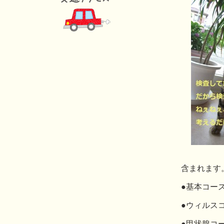
含まれます
●基本コー
●ウィルス
●甲状腺コ