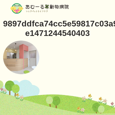
9897ddfca74cc5e59817c03a
e1471244540403