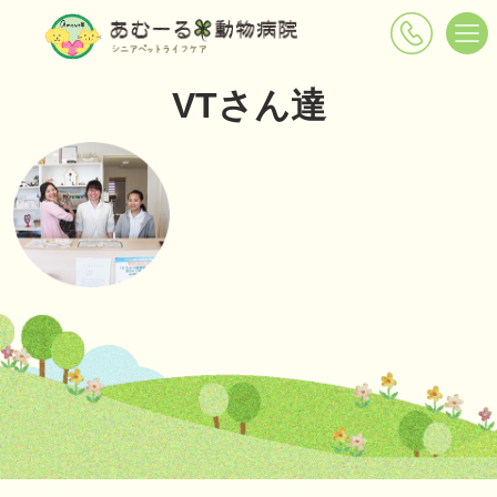
VTさん達