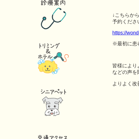
↓こちらか
予約くださ
https://wond
※最初に患
皆様により
などの声を
よりよく改